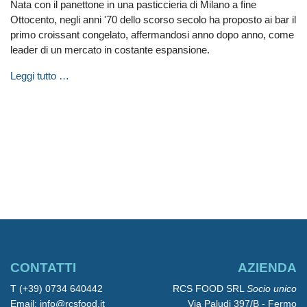
Nata con il panettone in una pasticcieria di Milano a fine
Ottocento, negli anni '70 dello scorso secolo ha proposto ai bar il
primo croissant congelato, affermandosi anno dopo anno, come
leader di un mercato in costante espansione.
Leggi tutto …
CONTATTI
AZIENDA
T (+39) 0734 640442
RCS FOOD SRL
Socio unico
Email: info@rcsfood.it
Via Paludi 397/B - Fermo